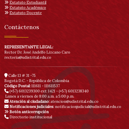
Estatuto Estudiantil
Estatuto Académico
Estatuto Docente
Contáctenos
REPRESENTANTE LEGAL:
Rector Dr. José Andelfo Lizcano Caro
rectoria@udistrital.edu.co
Calle 13 # 31 -75
Bogotá D.C. - República de Colombia
Código Postal:
111611 - 111611537
(+57) 6013239300
ext: 1421 - (+57) 6013238340
Lunes a viernes de 8:00 a.m. a 5:00 p.m.
Atención al ciudadano:
atencion@udistrital.edu.co
Notificaciones judiciales:
notificacionjudicial@udistrital.edu.co
Botón anticorrupción
Directorio institucional