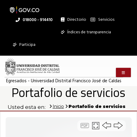
Pasar
al
contenido
principal
Directorio
Servicios
Linea
018000 - 914410
nacional
Institucional
Índices de transparencia
Mostrar
Participa
registros
Buscar:
Menú m
Servicios
Egresados - Universidad Distrital Francisco José de Caldas
Portafolio de servicios
Ningún dato
disponible en
esta tabla
Inicio
Portafolio de servicios
Usted esta en:
Mostrando
registros
del
0
al