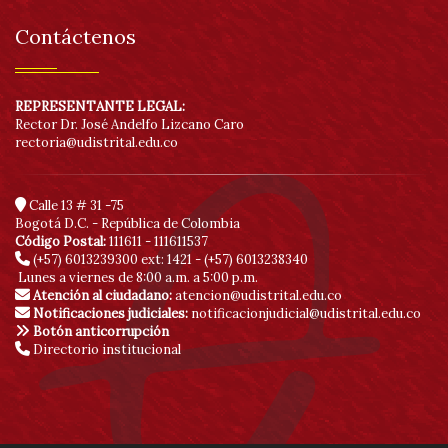
Contáctenos
REPRESENTANTE LEGAL:
Rector Dr. José Andelfo Lizcano Caro
rectoria@udistrital.edu.co
Calle 13 # 31 -75
Bogotá D.C. - República de Colombia
Código Postal:
111611 - 111611537
(+57) 6013239300
ext: 1421 - (+57) 6013238340
Lunes a viernes de 8:00 a.m. a 5:00 p.m.
Atención al ciudadano:
atencion@udistrital.edu.co
Notificaciones judiciales:
notificacionjudicial@udistrital.edu.co
Botón anticorrupción
Directorio institucional