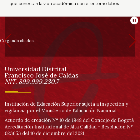
que conectan la vida académica con el entorno laboral.
Información
Pa
pie
Cargando aliados...
de
Universidad Distrital
página
Francisco José de Caldas
Información
NIT. 899.999.230.7
Institución de Educación Superior sujeta a inspección y
vigilancia por el Ministerio de Educación Nacional
Acuerdo de creación N° 10 de 1948 del Concejo de Bogotá
Acreditación Institucional de Alta Calidad - Resolución N°
023653 del 10 de diciembre del 2021