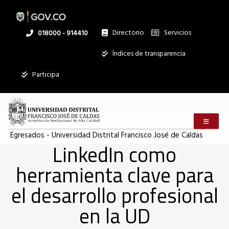
Pasar
al
contenido
principal
Directorio
Servicios
Linea
018000 - 914410
nacional
Institucional
Índices de transparencia
Mostrar
Participa
registros
Buscar:
Menú m
Servicios
Egresados - Universidad Distrital Francisco José de Caldas
LinkedIn como
Ningún dato
disponible en
herramienta clave para
esta tabla
Mostrando
el desarrollo profesional
registros
del
en la UD
0
al