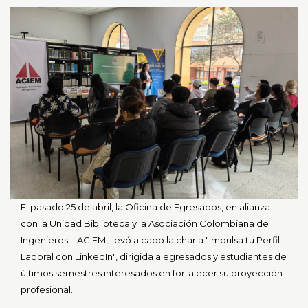
0
de
un
total
de
0
registros
Anterior
Siguiente
El pasado 25 de abril, la Oficina de Egresados, en alianza
con la Unidad Biblioteca y la Asociación Colombiana de
Ingenieros – ACIEM, llevó a cabo la charla "Impulsa tu Perfil
Laboral con LinkedIn", dirigida a egresados y estudiantes de
últimos semestres interesados en fortalecer su proyección
profesional.