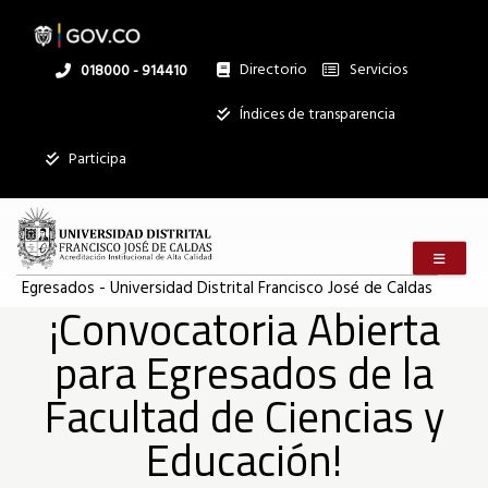
Pasar
al
contenido
principal
Directorio
Servicios
Linea
018000 - 914410
nacional
Institucional
Índices de transparencia
Mostrar
Participa
registros
Buscar:
Menú m
Servicios
Egresados - Universidad Distrital Francisco José de Caldas
¡Convocatoria Abierta
Ningún dato
disponible en
para Egresados de la
esta tabla
Mostrando
Facultad de Ciencias y
registros
del
Educación!
0
al