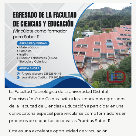
0
de
un
total
de
0
registros
Anterior
Siguiente
La Facultad Tecnológica de la Universidad Distrital
Francisco José de Caldas invita a los licenciados egresados
de la Facultad de Ciencias y Educación a participar en una
convocatoria especial para vincularse como formadores en
procesos de capacitación para las Pruebas Saber 11.
Esta es una excelente oportunidad de vinculación